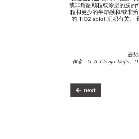
或非熔融颗粒或涂层的簇的结构
粒和更少的半熔融和/或非熔融
的 TiO2 splat 沉积
最初发
作者：G. A. Clavijo-Mejía、D. 
next