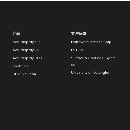
产品
客户反馈
Accuraspray 4.0
Northwest Mettech Corp.
Accuraspray CS
FST BV
Accuraspray HUB
Surface & Coatings Expert
sarl
Shotmeter
University of Nottingham
DPV Evolution