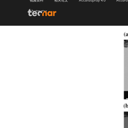
视频资料
相关论文
Accuraspray 4.0
Accura
Shotmeter
Skip to content