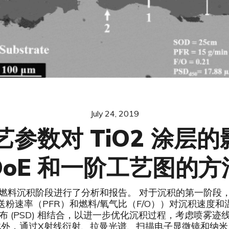
July 24, 2019
工艺参数对 TiO2 涂层
DoE 和一阶工艺图的方
燃料沉积阶段进行了分析和报告。 对于沉积的第一阶段
粉速率（PFR）和燃料/氧气比（F/O））对沉积速度和温
 (PSD) 相结合，以进一步优化沉积过程，考虑喷雾
此外，通过X射线衍射、拉曼光谱、扫描电子显微镜和纳米