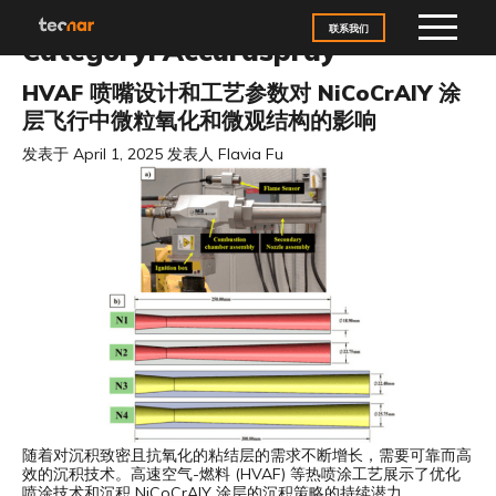
Skip to content
联系我们
Category:
Accuraspray
HVAF 喷嘴设计和工艺参数对 NiCoCrAlY 涂
层飞行中微粒氧化和微观结构的影响
发表于
April 1, 2025
发表人
Flavia Fu
随着对沉积致密且抗氧化的粘结层的需求不断增长，需要可靠而高
效的沉积技术。高速空气-燃料 (HVAF) 等热喷涂工艺展示了优化
喷涂技术和沉积 NiCoCrAlY 涂层的沉积策略的持续潜力。