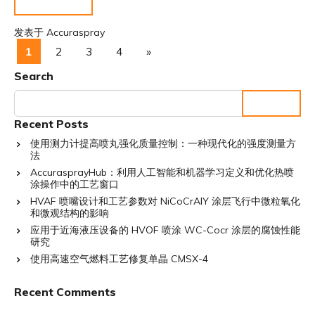
阅读更多……
发表于
Accuraspray
文章导航
1
2
3
4
»
Search
Search for:
Recent Posts
使用测力计提高喷丸强化质量控制：一种现代化的强度测量方
法
AccurasprayHub：利用人工智能和机器学习定义和优化热喷
涂操作中的工艺窗口
HVAF 喷嘴设计和工艺参数对 NiCoCrAlY 涂层飞行中微粒氧化
和微观结构的影响
应用于近海液压设备的 HVOF 喷涂 WC-Cocr 涂层的腐蚀性能
研究
使用高速空气燃料工艺修复单晶 CMSX-4
Recent Comments