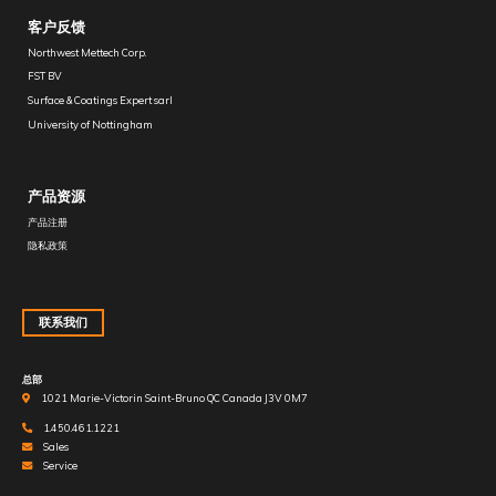
客户反馈
Northwest Mettech Corp.
FST BV
Surface & Coatings Expert sarl
University of Nottingham
产品资源
产品注册
隐私政策
联系我们
总部
1021 Marie-Victorin Saint-Bruno QC Canada J3V 0M7
1.450.461.1221
Sales
Service