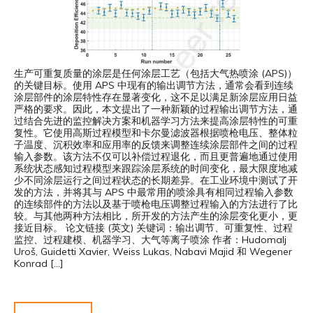
生产可重复质量的涂层是任何涂层工艺（包括大气热喷涂 (APS)）
的关键目标。使用 APS 中现有的输出调节方法，通常会看到连续
涂层部件的涂层特性存在显著变化，这不足以满足新涂层应用日益
严格的要求。因此，本文提出了一种新颖的过程输出调节方法，通
过结合先进的监控解决方案和机器学习方法来提高涂层特性的可重
复性。它使用高斯过程模型和卡尔曼滤波器根据喷枪电压、整体粒
子温度、沉积效率和应用率的反馈来调整连续涂层部件之间的过程
输入参数。该方法不仅可以补偿过程退化，而且更普遍地通过使用
系统状态感知过程模型来跟踪涂层系统的时间变化，最大限度地减
少不同涂层运行之间过程状态的长期差异。在工业环境中测试了开
发的方法，并将其与 APS 中最常用的喷涂具有相同过程输入参数
的连续部件的方法以及基于喷枪电压调整过程输入的方法进行了比
较。与其他两种方法相比，所开发的方法产生的涂层变化更小，更
接近目标。 论文链接 (英文) 关键词：输出调节、可重复性、过程
监控、过程建模、机器学习、大气等离子喷涂 作者：Hudomalj
Uroš, Guidetti Xavier, Weiss Lukas, Nabavi Majid 和 Wegener
Konrad […]