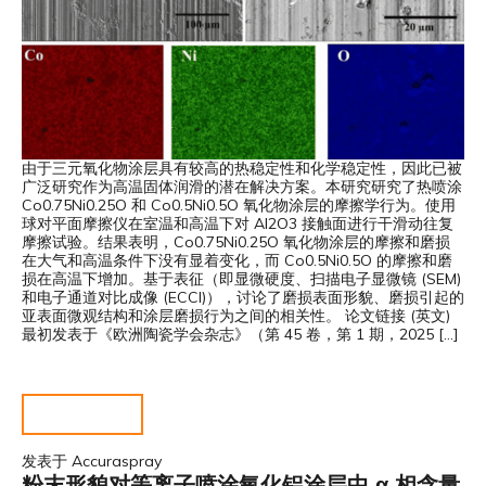
由于三元氧化物涂层具有较高的热稳定性和化学稳定性，因此已被
广泛研究作为高温固体润滑的潜在解决方案。本研究研究了热喷涂
Co0.75Ni0.25O 和 Co0.5Ni0.5O 氧化物涂层的摩擦学行为。使用
球对平面摩擦仪在室温和高温下对 Al2O3 接触面进行干滑动往复
摩擦试验。结果表明，Co0.75Ni0.25O 氧化物涂层的摩擦和磨损
在大气和高温条件下没有显着变化，而 Co0.5Ni0.5O 的摩擦和磨
损在高温下增加。基于表征（即显微硬度、扫描电子显微镜 (SEM)
和电子通道对比成像 (ECCI)），讨论了磨损表面形貌、磨损引起的
亚表面微观结构和涂层磨损行为之间的相关性。 论文链接 (英文)
最初发表于《欧洲陶瓷学会杂志》（第 45 卷，第 1 期，2025 […]
阅读更多……
发表于
Accuraspray
粉末形貌对等离子喷涂氧化铝涂层中 α 相含量