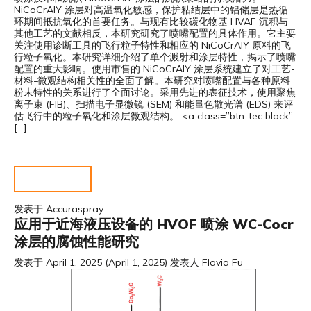
NiCoCrAlY 涂层对高温氧化敏感，保护粘结层中的铝储层是热循
环期间抵抗氧化的首要任务。与现有比较碳化物基 HVAF 沉积与
其他工艺的文献相反，本研究研究了喷嘴配置的具体作用。它主要
关注使用诊断工具的飞行粒子特性和相应的 NiCoCrAlY 原料的飞
行粒子氧化。本研究详细介绍了单个溅射和涂层特性，揭示了喷嘴
配置的重大影响。使用市售的 NiCoCrAlY 涂层系统建立了对工艺-
材料-微观结构相关性的全面了解。本研究对喷嘴配置与各种原料
粉末特性的关系进行了全面讨论。采用先进的表征技术，使用聚焦
离子束 (FIB)、扫描电子显微镜 (SEM) 和能量色散光谱 (EDS) 来评
估飞行中的粒子氧化和涂层微观结构。 <a class=”btn-tec black”
[…]
阅读更多……
发表于
Accuraspray
应用于近海液压设备的 HVOF 喷涂 WC-Cocr
涂层的腐蚀性能研究
发表于
April 1, 2025
(April 1, 2025)
发表人
Flavia Fu