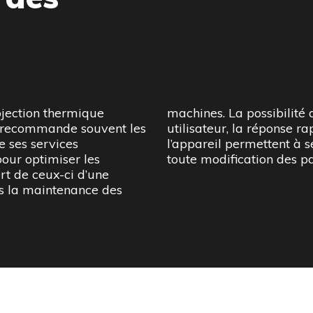
jection thermique
tats sur l’interface
t recommande souvent les
a facilité d’utilisation de
e ses services
lus efficacement
pour optimiser les
toute modification des p
ert de ceux-ci d’une
rès la maintenance des