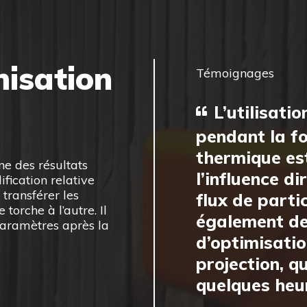
misation
Témoignages
L’utilisati
pendant la fo
thermique est
nne des résultats
l’influence d
ification relative
 transférer les
flux de parti
torche à l’autre. Il
également de
paramètres après la
d’optimisati
projection, q
quelques heu