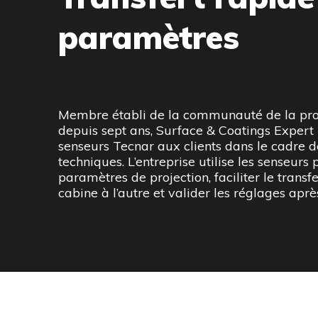
paramètres
Membre établi de la communauté de la pro
machines. La possibilité de visualiser les résul
depuis sept ans, Surface & Coatings Exper
utilisateur, la réponse rapide du système et l
senseurs Tecnar aux clients dans le cadre d
l’appareil permettent à ses opérateurs de détecter p
techniques. L’entreprise utilise les senseurs 
paramètres de projection, faciliter le transf
cabine à l’autre et valider les réglages ap