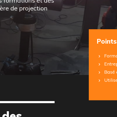
s formations et des
ère de projection
Points
Forma
Entre
Basé 
Utili
 des