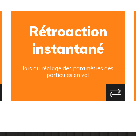
Rétroaction
instantané
lors du réglage des paramètres des
particules en vol