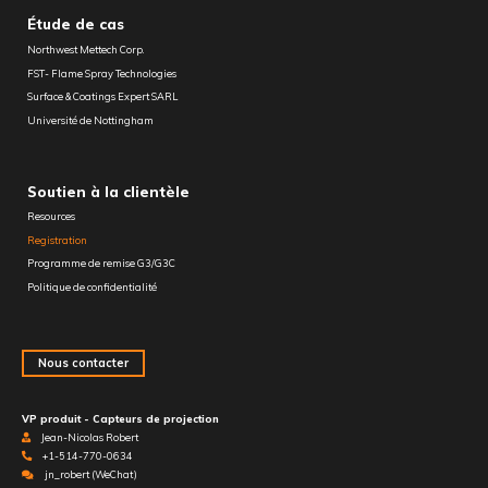
Étude de cas
Northwest Mettech Corp.
FST- Flame Spray Technologies
Surface & Coatings Expert SARL
Université de Nottingham
Soutien à la clientèle
Resources
Registration
Programme de remise G3/G3C
Politique de confidentialité
Nous contacter
VP produit - Capteurs de projection
Jean-Nicolas Robert
+1-514-770-0634
jn_robert (WeChat)