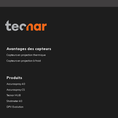
Avantages des capteurs
Capteurs en projection thermique
Capteurs en projection à froid
Produits
Accuraspray 4.0
Accuraspray CS
Tecnar HUB
Shotmeter 4.0
DPV Evolution