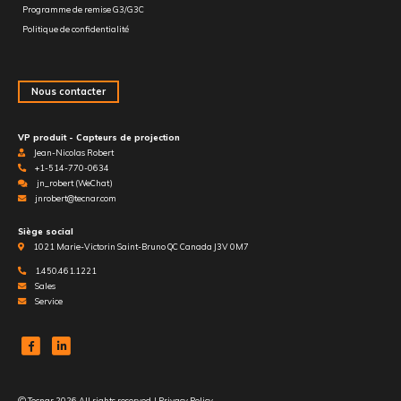
Programme de remise G3/G3C
Politique de confidentialité
Nous contacter
VP produit - Capteurs de projection
Jean-Nicolas Robert
+1-514-770-0634
jn_robert (WeChat)
jnrobert@tecnar.com
Siège social
1021 Marie-Victorin Saint-Bruno QC Canada J3V 0M7
1.450.461.1221
Sales
Service
Tecnar 2026 All rights reserved.
|
Privacy Policy