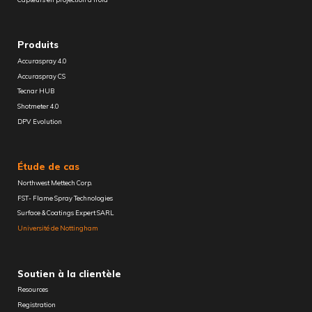
Produits
Accuraspray 4.0
Accuraspray CS
Tecnar HUB
Shotmeter 4.0
DPV Evolution
Étude de cas
Northwest Mettech Corp.
FST- Flame Spray Technologies
Surface & Coatings Expert SARL
Université de Nottingham
Soutien à la clientèle
Resources
Registration